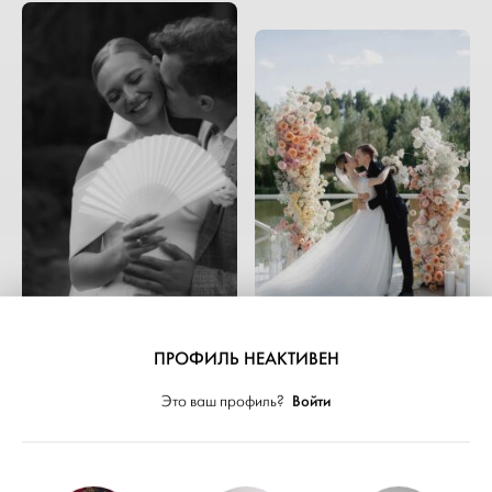
СВАДЬБЫ
ПРОФИЛЬ НЕАКТИВЕН
СВАДЬБЫ
Classic party:
Войти
Это ваш профиль?
современная свадьба
Нежная палитра
за городом
любви: романтичная
свадьба за городом