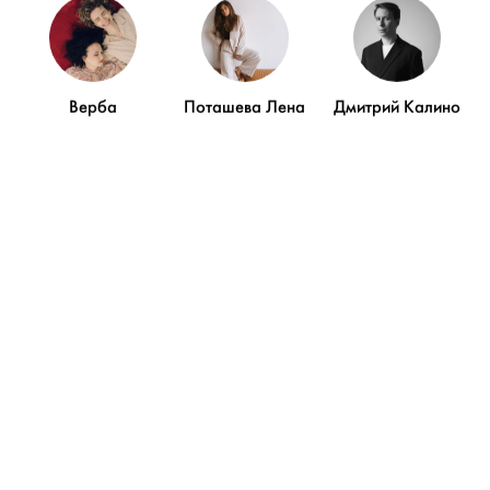
Верба
Поташева Лена
Дмитрий Калино
СВАДЬБЫ
СТИЛИЗОВАННЫЕ
Love beyond borders:
ФОТОСЕССИИ
интернациональная
Свадебное утро, как в
свадьба
кино: стилизованная
фотосессия
ПОКАЗАТЬ ЕЩЁ