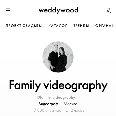
Перейти
Weddywoo
к содержанию
Меню
ПРОЕКТ СВАДЬБЫ
КАТАЛОГ
ТРЕНДЫ
ОРГАНАЙ
Family videography
@family_videography
Видеограф
—
Москва
17 000 р. за час
от 2 часов