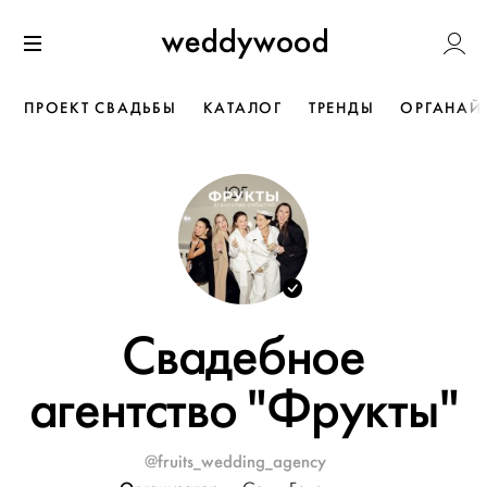
Перейти
Weddywoo
к содержанию
Меню
ПРОЕКТ СВАДЬБЫ
КАТАЛОГ
ТРЕНДЫ
ОРГАНАЙ
Свадебное
агентство "Фрукты"
@fruits_wedding_agency