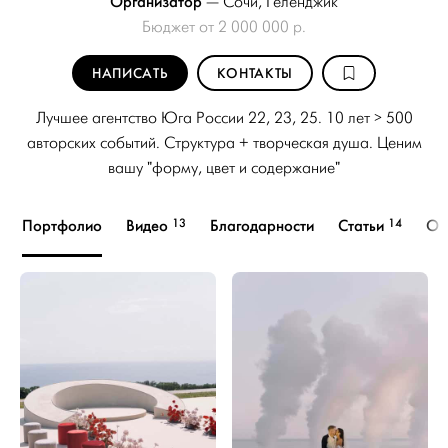
Организатор
—
Сочи
,
Геленджик
Бюджет от 2 000 000 р.
НАПИСАТЬ
КОНТАКТЫ
Лучшее агентство Юга России 22, 23, 25. 10 лет > 500
авторских событий. Структура + творческая душа. Ценим
вашу "форму, цвет и содержание"
13
14
Портфолио
Видео
Благодарности
Статьи
О 