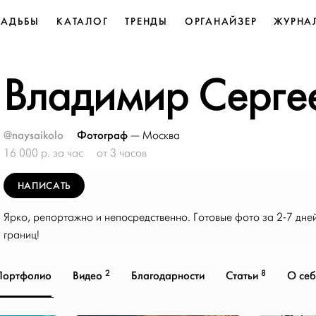
ВАДЬБЫ
КАТАЛОГ
ТРЕНДЫ
ОРГАНАЙЗЕР
ЖУРНА
Владимир Серге
@naysaikolo
Фотограф
—
Москва
16 000 р. за час
от 3 часов
НАПИСАТЬ
Ярко, репортажно и непосредственно. Готовые фото за 2-7 дней
границ!
2
8
Портфолио
Видео
Благодарности
Статьи
О себ