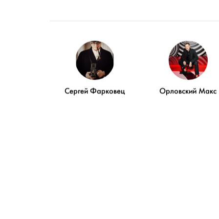
Сергей Фарковец
Орловский Макс
Мои памя
Катя