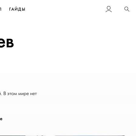
Л
ГАЙДЫ
Пои
ев
. В этом мире нет
е