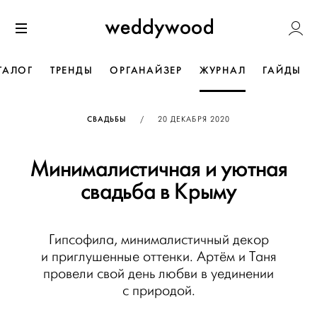
Перейти
Weddywoo
к содержанию
Меню
ТАЛОГ
ТРЕНДЫ
ОРГАНАЙЗЕР
ЖУРНАЛ
ГАЙДЫ
ОПУБЛИКОВАНО
СВАДЬБЫ
/
20 ДЕКАБРЯ 2020
Минималистичная и уютная
свадьба в Крыму
Гипсофила, минималистичный декор
и приглушенные оттенки. Артём и Таня
провели свой день любви в уединении
с природой.