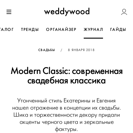
Перейти
Weddywoo
к содержанию
Меню
ТАЛОГ
ТРЕНДЫ
ОРГАНАЙЗЕР
ЖУРНАЛ
ГАЙДЫ
ОПУБЛИКОВАНО
СВАДЬБЫ
/
8 ЯНВАРЯ 2018
Modern Classic: современная
свадебная классика
Утонченный стиль Екатерины и Евгения
нашел отражение в концепции их свадьбы.
Шика и торжественности декору придали
акценты черного цвета и зеркальные
фактуры.