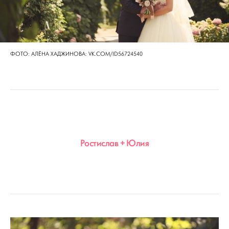
ФОТО: АЛЁНА ХАДЖИНОВА: VK.COM/ID56724540
Ростислав + Юлия