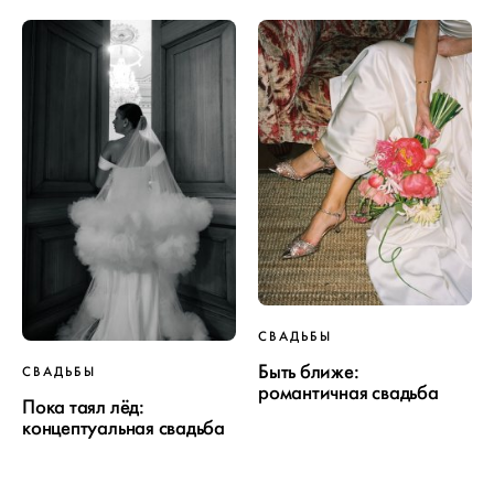
ПРОЕКТ
СВАДЬБЫ
Быть ближе:
СВАДЬБЫ
СВАДЬБЫ
романтичная свадьба
Пока таял лёд:
концептуальная свадьба
ОТ WEDDYWOOD
вся подготовка — на одной странице