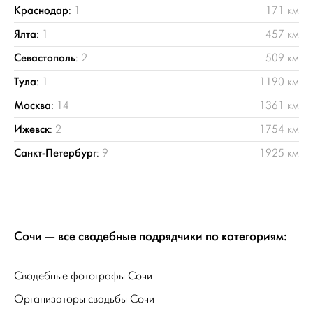
Краснодар
:
1
171 км
Ялта
:
1
457 км
Севастополь
:
2
509 км
Тула
:
1
1190 км
Москва
:
14
1361 км
Ижевск
:
2
1754 км
Санкт-Петербург
:
9
1925 км
Сочи — все свадебные подрядчики по категориям:
Свадебные фотографы Сочи
Организаторы свадьбы Сочи