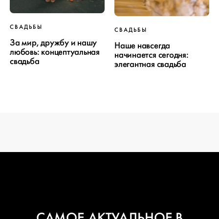
ПРОЕКТ
СВАДЬБЫ
СВАДЬБЫ
За мир, дружбу и нашу
СВАДЬБЫ
Наше навсегда
любовь: концептуальная
начинается сегодня:
свадьба
элегантная свадьба
ОТ WEDDYWOOD
вся подготовка — на одной странице
создать проект
САМОЕ АКТУАЛЬНОЕ В