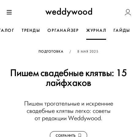
Перейти
Weddywoo
к содержанию
Меню
ТАЛОГ
ТРЕНДЫ
ОРГАНАЙЗЕР
ЖУРНАЛ
ГАЙДЫ
ОПУБЛИКОВАНО
ПОДГОТОВКА
/
8 МАЯ 2025
Пишем свадебные клятвы: 15
лайфхаков
Пишем трогательные и искренние
свадебные клятвы легко: советы
от редакции Weddywood.
СОХРАНИТЬ