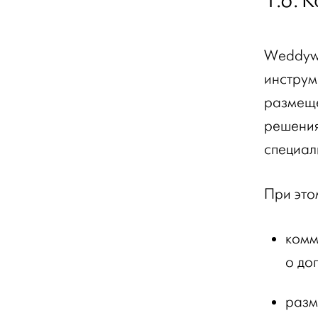
1.6. 
Weddywo
инструм
размеще
решения
специал
При это
комм
о до
разм