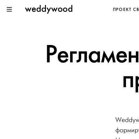
Перейти
Weddywood
ПРОЕКТ С
к содержанию
Меню
Регламен
п
Weddywo
формиру