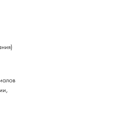
ания)
риалов
ии,