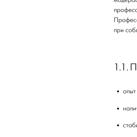
професс
Професс
при соб
1.1. 
опыт
нали
стаб