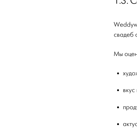
1.3. 
Weddywo
свадеб 
Мы оцен
худо
вкус
прод
акту