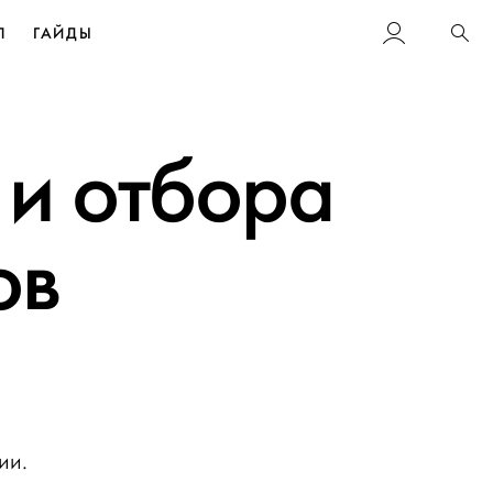
Л
ГАЙДЫ
Пои
 и отбора
ов
ии.