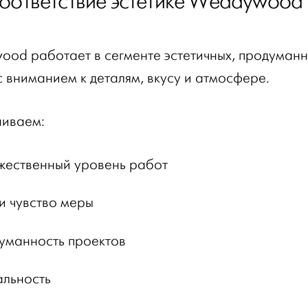
Соответствие эстетике Weddywood
od работает в сегменте эстетичных, продуман
с вниманием к деталям, вкусу и атмосфере.
иваем:
жественный уровень работ
 и чувство меры
уманность проектов
альность