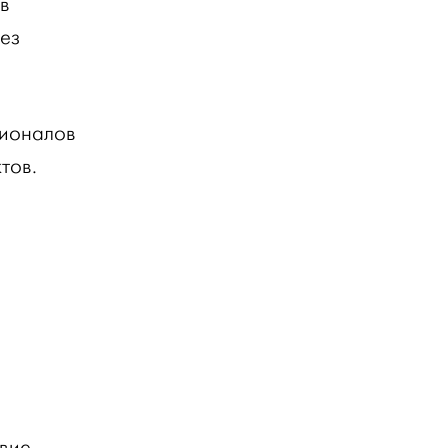
в
ез
сионалов
тов.
твие