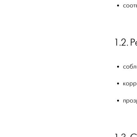
соот
1.2. 
собл
корр
проз