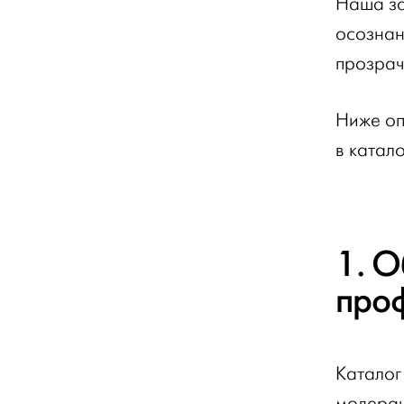
Наша за
осознан
прозрач
Ниже оп
в катал
1. О
проф
Каталог
модерац