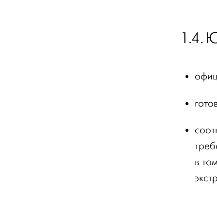
1.4. 
офиц
гото
соот
треб
в то
экст