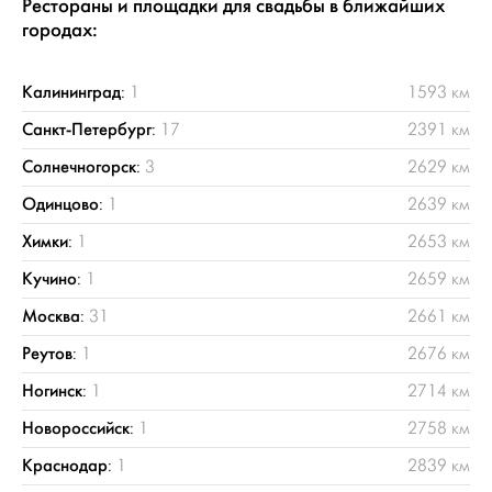
Рестораны и площадки для свадьбы в ближайших
городах:
Калининград
:
1
1593 км
Санкт-Петербург
:
17
2391 км
Солнечногорск
:
3
2629 км
Одинцово
:
1
2639 км
Химки
:
1
2653 км
Кучино
:
1
2659 км
Москва
:
31
2661 км
Реутов
:
1
2676 км
Ногинск
:
1
2714 км
Новороссийск
:
1
2758 км
Краснодар
:
1
2839 км