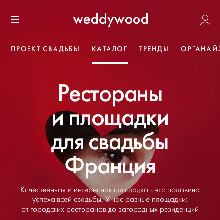
Перейти
Weddywoo
к содержанию
Меню
ПРОЕКТ СВАДЬБЫ
КАТАЛОГ
ТРЕНДЫ
ОРГАНАЙ
Рестораны
и площадки
для свадьбы
Франция
Качественная и интересная площадка - это половина
успеха всей свадьбы. У нас разные площадки:
от городских ресторанов до загородных резиденций