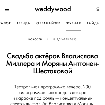
Перейти
Weddywoo
к содержанию
Меню
ТАЛОГ
ТРЕНДЫ
ОРГАНАЙЗЕР
ЖУРНАЛ
ГАЙДЫ
ОПУБЛИКОВАНО
НОВОСТИ
/
19 ДЕКАБРЯ 2025
Свадьба актёров Владислава
Миллера и Моряны Анттонен-
Шестаковой
Театральная программка вечера, 200
килограммов винограда в декоре
и караоке под рояль — концептуальный
спектакль-свадьба Владислава и Моряны.