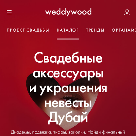
Перейти
Weddywoo
к содержанию
Меню
ПРОЕКТ СВАДЬБЫ
КАТАЛОГ
ТРЕНДЫ
ОРГАНАЙ
Свадебные
аксессуары
и украшения
невесты
Дубай
Диадемы, подвязка, тиары, заколки. Найди финальный