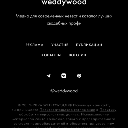
weddywood
Медиа для современных невест и каталог лучших
свадебных профи
РЕКЛАМА
УЧАСТИЕ
ПУБЛИКАЦИИ
КОНТАКТЫ
ЛОГОТИП
@weddywood
© 2012-2026 WEDDYWOOD® Используя наш сайт,
вы принимаете
Пользовательское соглашение
и
Политику
обработки персональных данных
. Использование
материалов сайта возможно только с предварительного
согласия правообладателей и обязательным указанием