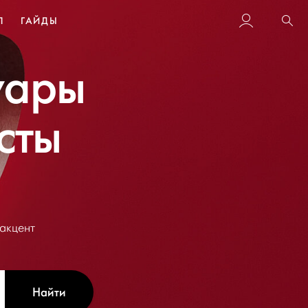
Л
ГАЙДЫ
Пои
уары
сты
 акцент