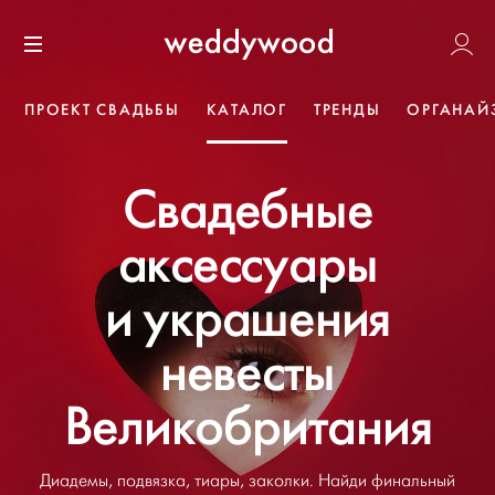
Перейти
Weddywoo
к содержанию
Меню
ПРОЕКТ СВАДЬБЫ
КАТАЛОГ
ТРЕНДЫ
ОРГАНАЙ
Свадебные
аксессуары
и украшения
невесты
Великобритания
Диадемы, подвязка, тиары, заколки. Найди финальный