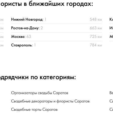
ористы в ближайших городах:
Нижний Новгород
К
км
:
1
548 км
Ростов-на-Дону
И
км
:
2
663 км
Москва
М
км
:
63
725 км
Ставрополь
км
:
1
784 км
дрядчики по категориям:
Организаторы свадьбы Саратов
В
Свадебные декораторы и флористы Саратов
С
Свадебные торты Саратов
С