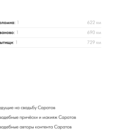
оломна
:
1
622 км
ваново
:
1
690 км
ытищи
:
1
729 км
едущие на свадьбу Саратов
вадебные причёски и макияж Саратов
вадебные авторы контента Саратов