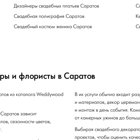
Дизайнеры свадебных платьев Саратов
С
Свадебная полиграфия Саратов
К
Свадебный костюм жениха Саратов
С
ры и флористы в Саратов
атов из каталога Weddywood
В их услуги обычно входит ра
и материалов, декор церемони
и монтаж в день события. Ко
 Саратов зависит
от камерных ужинов до больш
ов, сезонности цветов,
.
Выбирая свадебного декорато
проектов, чтобы оценить каче