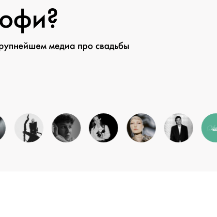
рофи?
крупнейшем медиа про свадьбы