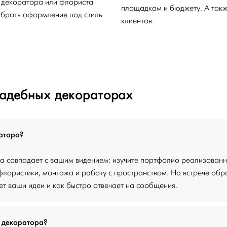
 декоратора или флориста
площадкам и бюджету. А такж
выбрать оформление под стиль
клиентов.
вадебных декораторах
атора?
ра совпадает с вашим видением: изучите портфолио реализованн
лористики, монтажа и работу с пространством. На встрече обр
т ваши идеи и как быстро отвечает на сообщения.
о декоратора?