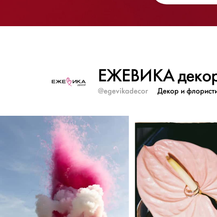
ЕЖЕВИКА деко
@egevikadecor
Декор и флорист