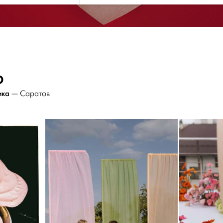
р
ика
— Саратов