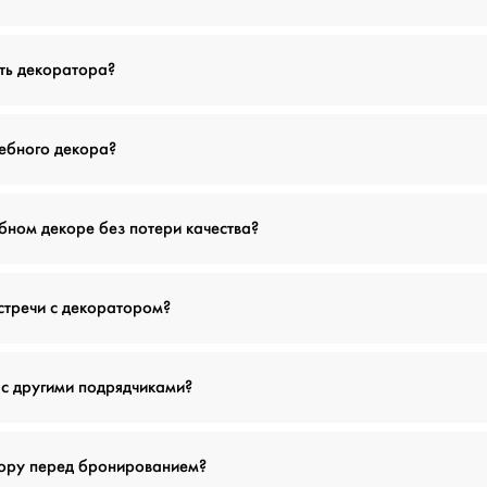
ть декоратора?
дебного декора?
бном декоре без потери качества?
стречи с декоратором?
 с другими подрядчиками?
тору перед бронированием?