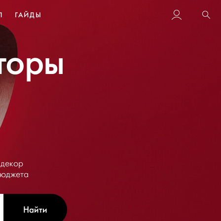
Л
ГАЙДЫ
Пои
торы
 декор
бюджета