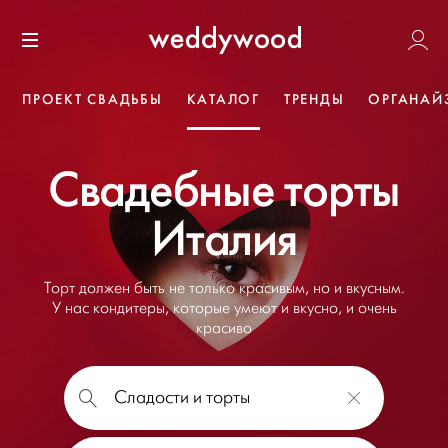
Перейти
Weddywoo
к содержанию
Меню
ПРОЕКТ СВАДЬБЫ
КАТАЛОГ
ТРЕНДЫ
ОРГАНАЙ
Свадебные торты
Италия
Торт должен быть не только красивым, но и вкусным.
У нас кондитеры, которые умеют и вкусно, и очень
красиво