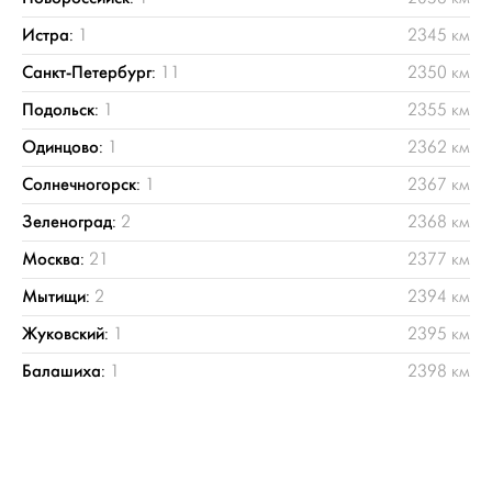
Истра
:
1
2345 км
Санкт-Петербург
:
11
2350 км
Подольск
:
1
2355 км
Одинцово
:
1
2362 км
Солнечногорск
:
1
2367 км
Зеленоград
:
2
2368 км
Москва
:
21
2377 км
Мытищи
:
2
2394 км
Жуковский
:
1
2395 км
Балашиха
:
1
2398 км