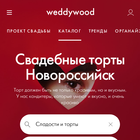
Перейти
Weddywoo
к содержанию
Меню
ПРОЕКТ СВАДЬБЫ
КАТАЛОГ
ТРЕНДЫ
ОРГАНАЙ
Свадебные торты
Новороссийск
Торт должен быть не только красивым, но и вкусным.
У нас кондитеры, которые умеют и вкусно, и очень
красиво