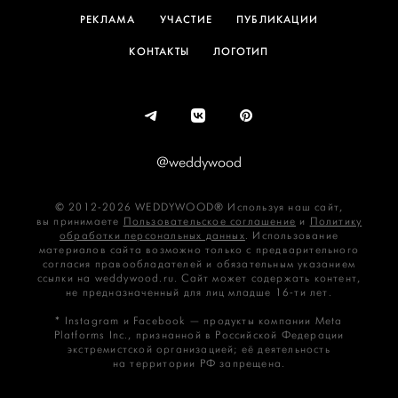
РЕКЛАМА
УЧАСТИЕ
ПУБЛИКАЦИИ
КОНТАКТЫ
ЛОГОТИП
@weddywood
© 2012-2026 WEDDYWOOD® Используя наш сайт,
вы принимаете
Пользовательское соглашение
и
Политику
обработки персональных данных
. Использование
материалов сайта возможно только с предварительного
согласия правообладателей и обязательным указанием
ссылки на weddywood.ru. Сайт может содержать контент,
не предназначенный для лиц младше 16‑ти лет.
* Instagram и Facebook — продукты компании Meta
Platforms Inc., признанной в Российской Федерации
экстремистской организацией; её деятельность
на территории РФ запрещена.