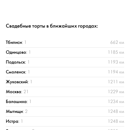
Свадебные торты в ближайших городах:
Тбилиси
:
1
662 км
Одинцово
:
1
1185 км
Подольск
:
1
1193 км
Смоленск
:
1
1194 км
Жуковский
:
1
1211 км
Москва
:
21
1229 км
Балашиха
:
1
1234 км
Мытищи
:
2
1248 км
Истра
:
1
1248 км