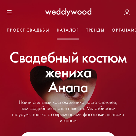
Перейти
Weddywoo
к содержанию
Меню
ПРОЕКТ СВАДЬБЫ
КАТАЛОГ
ТРЕНДЫ
ОРГАНАЙ
Свадебный костюм
жениха
Анапа
Найти стильный костюм жениха часто сложнее,
чем свадебное платье невесты. Мы отбираем
шоурумы только с современными фасонами, цветами
и кроем