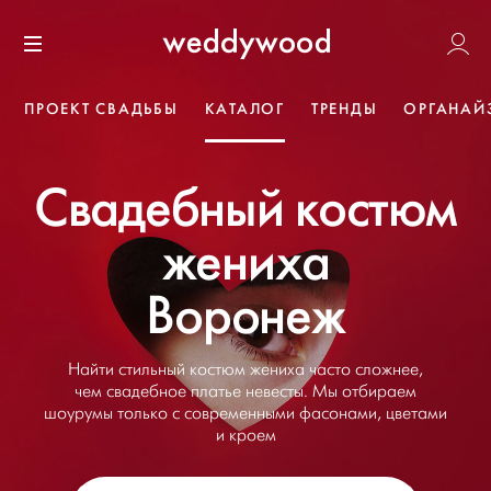
Перейти
Weddywoo
к содержанию
Меню
ПРОЕКТ СВАДЬБЫ
КАТАЛОГ
ТРЕНДЫ
ОРГАНАЙ
Свадебный костюм
жениха
Воронеж
Найти стильный костюм жениха часто сложнее,
чем свадебное платье невесты. Мы отбираем
шоурумы только с современными фасонами, цветами
и кроем