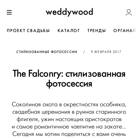
Перейти
Weddywoo
к содержанию
Меню
ПРОЕКТ СВАДЬБЫ
КАТАЛОГ
ТРЕНДЫ
ОРГАНАЙ
ОПУБЛИКОВАНО
СТИЛИЗОВАННЫЕ ФОТОСЕССИИ
/
9 ФЕВРАЛЯ 2017
The Falconry: стилизованная
фотосессия
Соколиная охота в окрестностях особняка,
свадебная церемония в руинах старинного
флигеля, ужин настоящих аристократов
и самое романтичное чаепитие на закате…
Сегодня мы хотим поделиться с вами очень