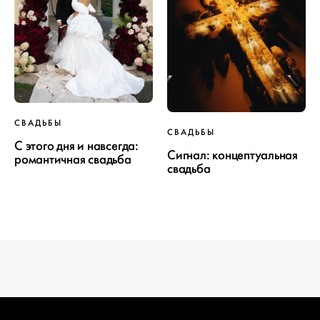
ПРОЕКТ
СВАДЬБЫ
СВАДЬБЫ
СВАДЬБЫ
С этого дня и навсегда:
Сигнал: концептуальная
романтичная свадьба
свадьба
ОТ WEDDYWOOD
вся подготовка — на одной странице
создать проект