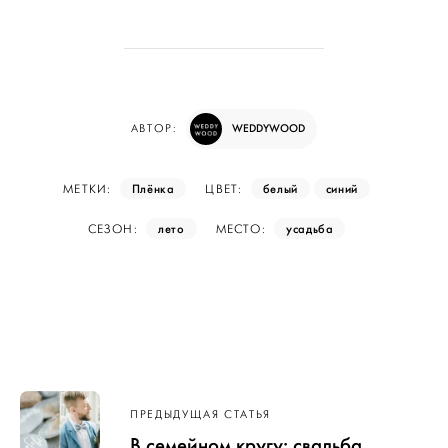
WEDDYWOOD
АВТОР:
Плёнка
белый
синий
МЕТКИ:
ЦВЕТ:
лето
усадьба
СЕЗОН:
МЕСТО:
Навигация
ПРЕДЫДУЩАЯ СТАТЬЯ
по записям
В семейном кругу: свадьба