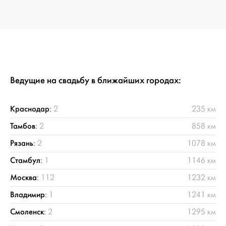
Ведущие на свадьбу в ближайших городах:
Краснодар
:
2
235 км
Тамбов
:
2
858 км
Рязань
:
2
1078 км
Стамбул
:
1
1146 км
Москва
:
112
1232 км
Владимир
:
1
1241 км
Смоленск
:
2
1295 км