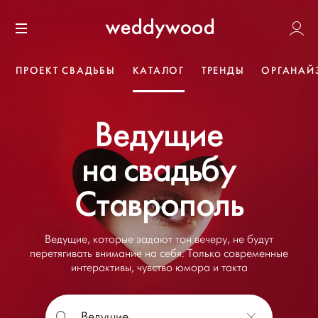
Перейти
Weddywoo
к содержанию
Меню
ПРОЕКТ СВАДЬБЫ
КАТАЛОГ
ТРЕНДЫ
ОРГАНАЙ
Ведущие
на свадьбу
Ставрополь
Ведущие, которые задают тон вечеру, не будут
перетягивать внимание на себя. Только современные
интерактивы, чувство юмора и такта