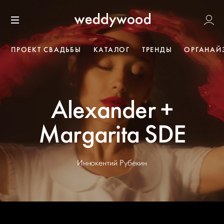
Перейти
Weddywoo
к содержанию
Меню
ПРОЕКТ СВАДЬБЫ
КАТАЛОГ
ТРЕНДЫ
ОРГАНАЙ
Alexander +
Margarita SDE
Иннокентий Рубекин