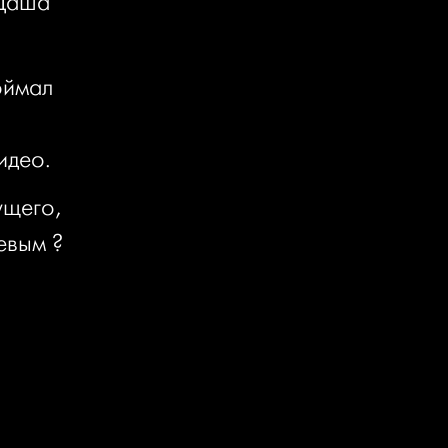
 Даша
оймал
идео.
ущего,
евым ?