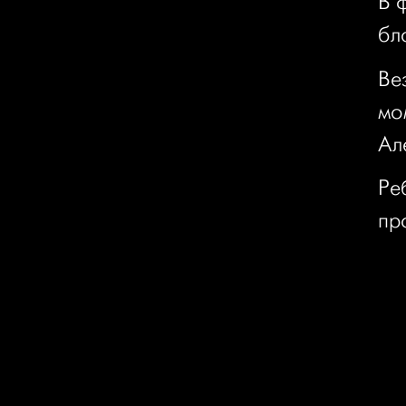
В 
бл
Ве
мо
Ал
Ре
пр