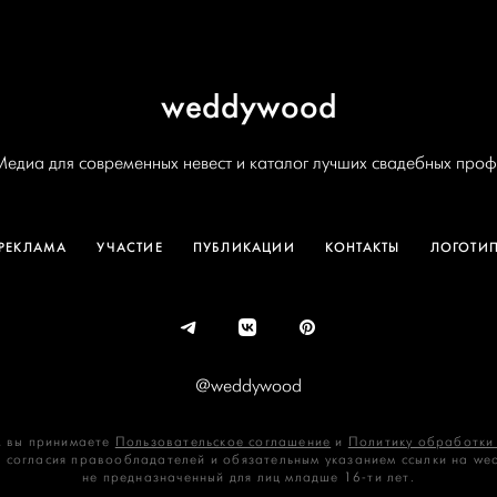
weddywood
Медиа для современных невест и каталог лучших свадебных проф
РЕКЛАМА
УЧАСТИЕ
ПУБЛИКАЦИИ
КОНТАКТЫ
ЛОГОТИ
@weddywood
 вы принимаете
Пользовательское соглашение
и
Политику обработки
 согласия правообладателей и обязательным указанием ссылки на we
не предназначенный для лиц младше 16‑ти лет.