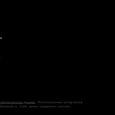
и
П
 персональных данных
. Использование материалов
ddywood.ru. Сайт может содержать контент,