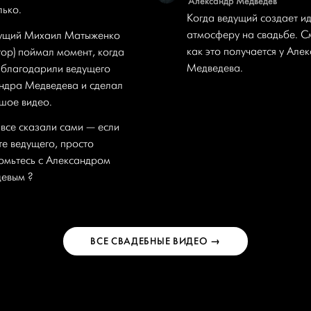
Александр Медведев
лько.
Когда ведущий создает и
атмосферу на свадьбе. С
ущий Михаил Матыженко
как это получается у Але
тор) поймал момент, когда
Медведева.
 благодарили ведущего
ндра Медведева и сделал
шое видео.
 все сказали сами — если
те ведущего, просто
омьтесь с Александром
евым ?
ВСЕ СВАДЕБНЫЕ ВИДЕО →