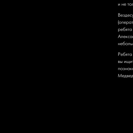
и не то
Вездес
(опера
ребята
Алекса
неболь
Ребята
вы ищи
познак
Медвед