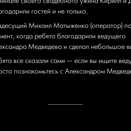
финале своего свадебного ужина Кирилл и
агодарили гостей и не только.
здесущий Михаил Матыженко (оператор) п
мент, когда ребята благодарили ведущего
ександра Медведева и сделал небольшое в
бята все сказали сами — если вы ищите вед
осто познакомьтесь с Александром Медвед