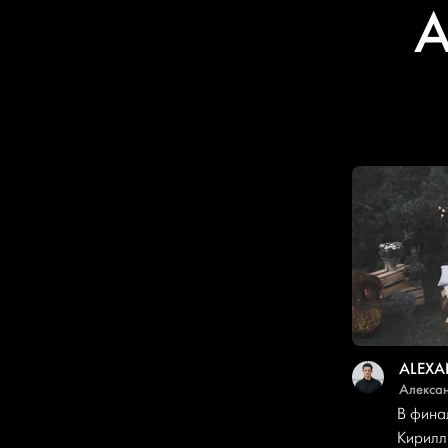
А
Алекса
В фина
Кирилл