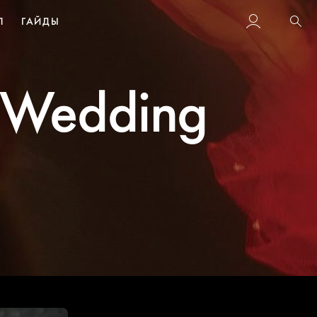
Л
ГАЙДЫ
Пои
 Wedding