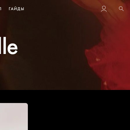
Л
ГАЙДЫ
Пои
le