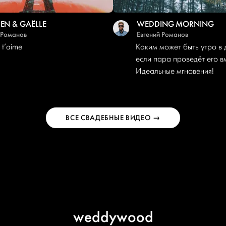
IEN & GAЁLLE
WEDDING MORNING
 Романов
Евгений Романов
e t’aime
Каким может быть утро в 
если пара проведёт его в
Идеальные мгновения!
ВСЕ СВАДЕБНЫЕ ВИДЕО →
weddywood