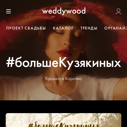
Перейти
Weddywoo
к содержанию
Меню
ПРОЕКТ СВАДЬБЫ
КАТАЛОГ
ТРЕНДЫ
ОРГАНАЙ
#большеКузякиных
Крошка и Корочка