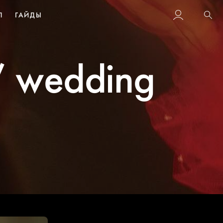
Л
ГАЙДЫ
Пои
// wedding