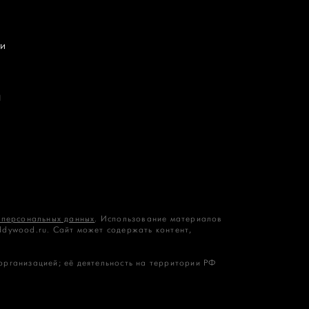
и
П
 персональных данных
. Использование материалов
ddywood.ru. Сайт может содержать контент,
 организацией; её деятельность на территории РФ