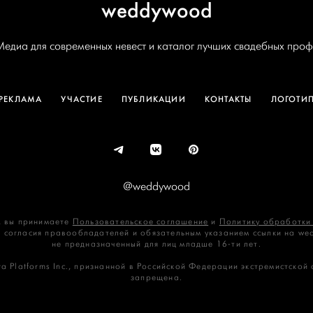
weddywood
Медиа для современных невест и каталог лучших свадебных проф
РЕКЛАМА
УЧАСТИЕ
ПУБЛИКАЦИИ
КОНТАКТЫ
ЛОГОТИ
@weddywood
 вы принимаете
Пользовательское соглашение
и
Политику обработки
 согласия правообладателей и обязательным указанием ссылки на we
не предназначенный для лиц младше 16‑ти лет.
a Platforms Inc., признанной в Российской Федерации экстремистской
запрещена.