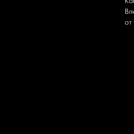
Ка
Вл
от