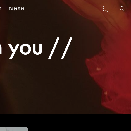
Л
ГАЙДЫ
Пои
h you //