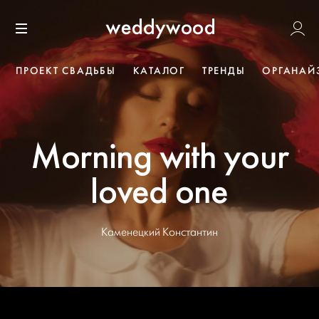
Перейти
Weddywoo
к содержанию
Меню
ПРОЕКТ СВАДЬБЫ
КАТАЛОГ
ТРЕНДЫ
ОРГАНАЙ
Morning with your
loved one
Каменецкий Константин