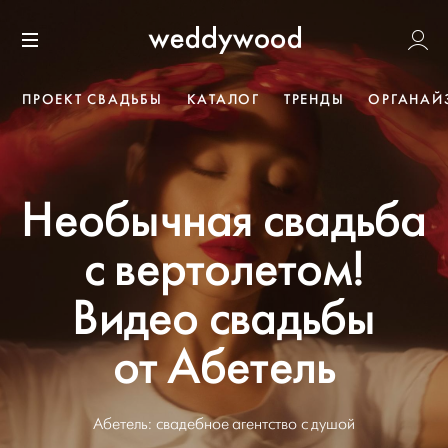
Перейти
Weddywoo
к содержанию
Меню
ПРОЕКТ СВАДЬБЫ
КАТАЛОГ
ТРЕНДЫ
ОРГАНАЙ
Необычная свадьба
с вертолетом!
Видео свадьбы
от Абетель
Абетель: свадебное агентство с душой