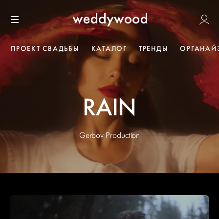
Перейти
Weddywoo
к содержанию
Меню
ПРОЕКТ СВАДЬБЫ
КАТАЛОГ
ТРЕНДЫ
ОРГАНАЙ
RAIN
Gerbov Production