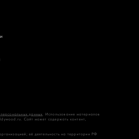
и
П
 персональных данных
. Использование материалов
ddywood.ru. Сайт может содержать контент,
 организацией; её деятельность на территории РФ