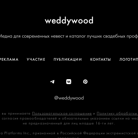
weddywood
Медиа для современных невест и каталог лучших свадебных проф
РЕКЛАМА
УЧАСТИЕ
ПУБЛИКАЦИИ
КОНТАКТЫ
ЛОГОТИ
@weddywood
 вы принимаете
Пользовательское соглашение
и
Политику обработки
 согласия правообладателей и обязательным указанием ссылки на we
не предназначенный для лиц младше 16‑ти лет.
a Platforms Inc., признанной в Российской Федерации экстремистской