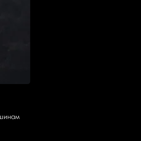
ршинам