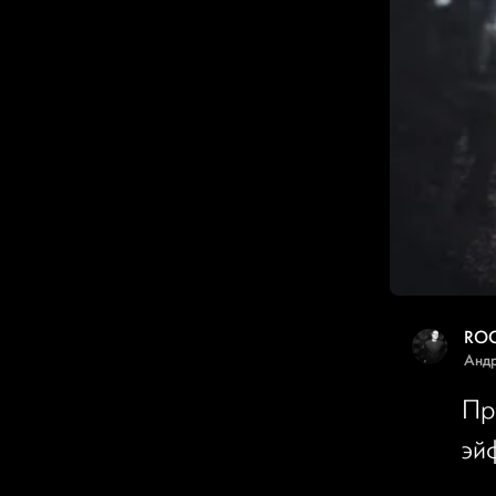
ROC
Анд
Пр
эй