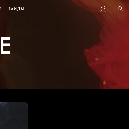
Л
ГАЙДЫ
Пои
E