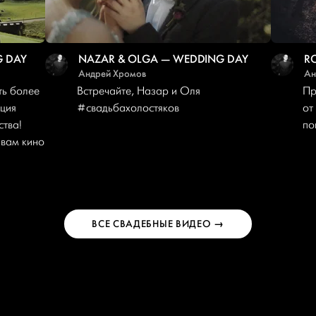
G DAY
NAZAR & OLGA — WEDDING DAY
R
Андрей Хромов
Ан
ть более
Встречайте, Назар и Оля
Пр
ция
#свадьбахолостяков
от
ства!
по
 вам кино
ВСЕ СВАДЕБНЫЕ ВИДЕО →