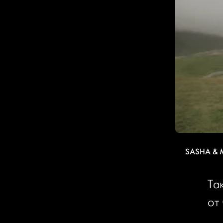
SASHA & 
Та
от