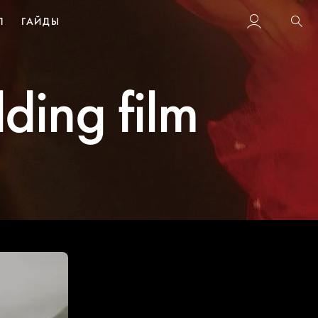
Л
ГАЙДЫ
Пои
ing film