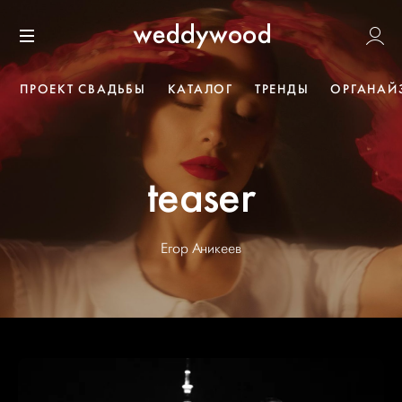
Перейти
Weddywoo
к содержанию
Меню
ПРОЕКТ СВАДЬБЫ
КАТАЛОГ
ТРЕНДЫ
ОРГАНАЙ
teaser
Егор Аникеев