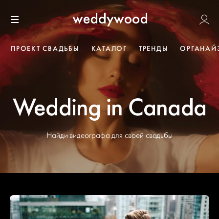
Перейти
Weddywoo
к содержанию
Меню
ПРОЕКТ СВАДЬБЫ
КАТАЛОГ
ТРЕНДЫ
ОРГАНАЙ
Wedding in Canada
Найди видеографа для своей свадьбы