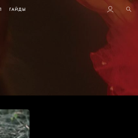
Л
ГАЙДЫ
Пои