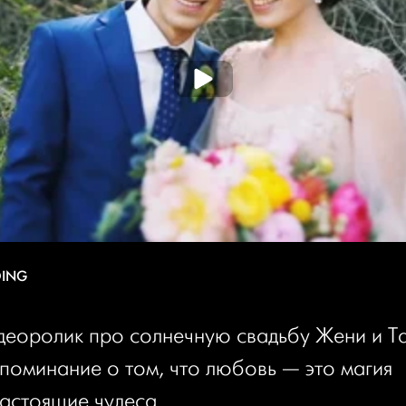
DING
деоролик про солнечную свадьбу Жени и Та
поминание о том, что любовь — это магия
настоящие чудеса