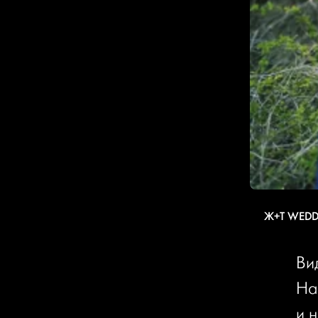
Ж+Т WED
Ви
На
и 