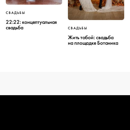
СВАДЬБЫ
ПРОЕКТ
22:22: концептуальная
свадьба
СВАДЬБЫ
СВАДЬБЫ
Жить тобой: свадьба
на площадке Ботаника
ОТ WEDDYWOOD
вся подготовка — на одной странице
создать проект