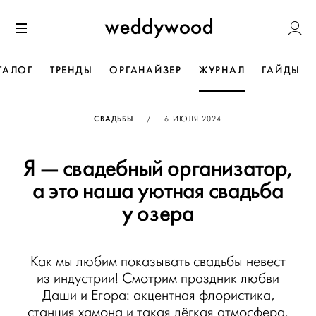
Перейти
Weddywoo
к содержанию
Меню
ТАЛОГ
ТРЕНДЫ
ОРГАНАЙЗЕР
ЖУРНАЛ
ГАЙДЫ
ОПУБЛИКОВАНО
СВАДЬБЫ
/
6 ИЮЛЯ 2024
Я — свадебный организатор,
а это наша уютная свадьба
у озера
Как мы любим показывать свадьбы невест
из индустрии! Смотрим праздник любви
Даши и Егора: акцентная флористика,
станция хамона и такая лёгкая атмосфера.