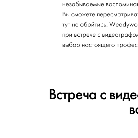
незабываемые воспоминан
Вы сможете пересматриват
тут не обойтись. Weddywo
при встрече с видеографо
выбор настоящего професс
Встреча с вид
в