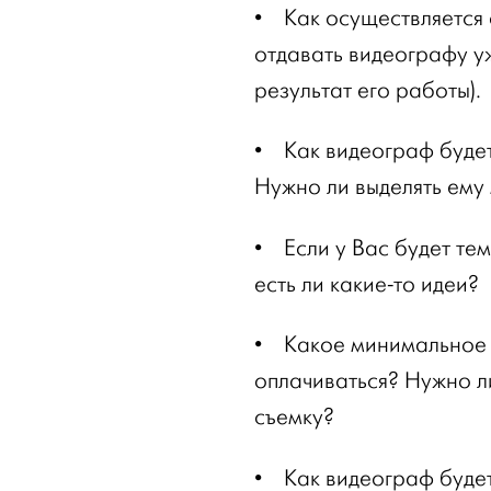
•
Как осуществляется 
отдавать видеографу уж
результат его работы).
•
Как видеограф будет
Нужно ли выделять ему
•
Если у Вас будет тем
есть ли какие-то идеи?
•
Какое минимальное 
оплачиваться? Нужно л
съемку?
•
Как видеограф будет