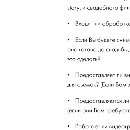
story, и свадебного фи
•
Входит ли обработка
•
Если Вы будете сним
оно готово до свадьбы,
это сделать?
•
Предоставляет ли в
для съемок? (Если Вам 
•
Предоставляются ли
(если они Вам требуютс
•
Работает ли видеогр