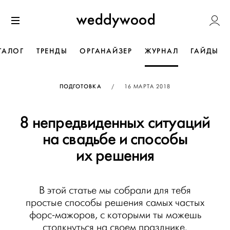
Перейти
Weddywoo
к содержанию
Меню
ТАЛОГ
ТРЕНДЫ
ОРГАНАЙЗЕР
ЖУРНАЛ
ГАЙДЫ
ОПУБЛИКОВАНО
ПОДГОТОВКА
/
16 МАРТА 2018
8 непредвиденных ситуаций
на свадьбе и способы
их решения
В этой статье мы собрали для тебя
простые способы решения самых частых
форс-мажоров, с которыми ты можешь
столкнуться на своем празднике.