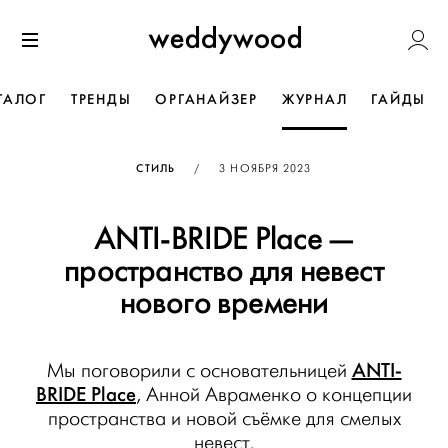
Перейти
Weddywoo
к содержанию
Меню
ТАЛОГ
ТРЕНДЫ
ОРГАНАЙЗЕР
ЖУРНАЛ
ГАЙДЫ
ОПУБЛИКОВАНО
СТИЛЬ
/
3 НОЯБРЯ 2023
ANTI-BRIDE Place —
пространство для невест
нового времени
ANTI-
Мы поговорили с основательницей
BRIDE Place
, Анной Авраменко о концепции
пространства и новой съёмке для смелых
невест.