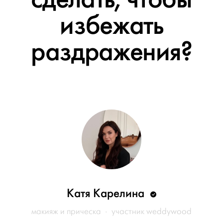
избежать
раздражения?
Катя Карелина
макияж и прическа · участник weddywood