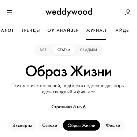
Перейти
Weddywoo
к содержанию
Меню
ТАЛОГ
ТРЕНДЫ
ОРГАНАЙЗЕР
ЖУРНАЛ
ГАЙДЫ
ВСЕ
СТАТЬИ
СВАДЬБЫ
Образ Жизни
Психология отношений, подборки подарков для пары,
идеи свиданий и фильмов
Страница 5 из 6
и
Эксперты
Съёмки
Образ Жизни
Фишки