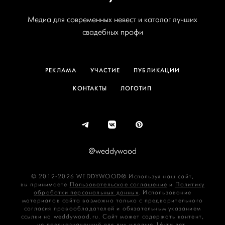
Медиа для современных невест и каталог лучших
свадебных профи
РЕКЛАМА
УЧАСТИЕ
ПУБЛИКАЦИИ
КОНТАКТЫ
ЛОГОТИП
@weddywood
© 2012-2026 WEDDYWOOD® Используя наш сайт,
вы принимаете
Пользовательское соглашение
и
Политику
обработки персональных данных
. Использование
материалов сайта возможно только с предварительного
согласия правообладателей и обязательным указанием
ссылки на weddywood.ru. Сайт может содержать контент,
не предназначенный для лиц младше 16‑ти лет.