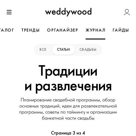
Перейти
Weddywoo
к содержанию
Меню
ТАЛОГ
ТРЕНДЫ
ОРГАНАЙЗЕР
ЖУРНАЛ
ГАЙДЫ
ВСЕ
СТАТЬИ
СВАДЬБЫ
Традиции
и развлечения
Планирование свадебной программы, обзор
основных традиций, идеи для развлекательной
программы, советы по таймингу и организации
банкетной части свадьбы
Страница 3 из 4