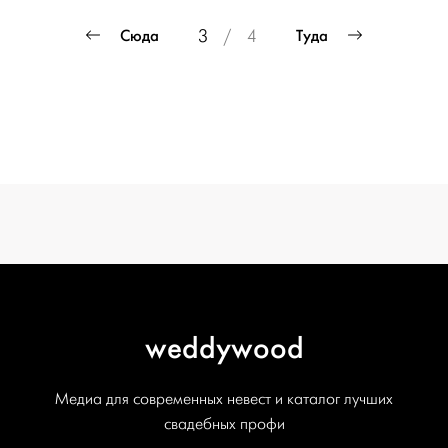
ПРОЕКТ
Пагинация
Сюда
Туда
3
/
4
СВАДЬБЫ
записей
ОТ WEDDYWOOD
вся подготовка — на одной странице
создать проект
weddywood
Медиа для современных невест и каталог лучших
свадебных профи