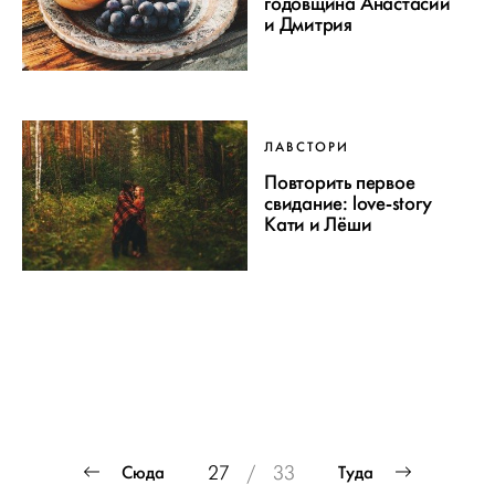
годовщина Анастасии
и Дмитрия
ЛАВСТОРИ
Повторить первое
свидание: love-story
Кати и Лёши
ПРОЕКТ
Пагинация
Сюда
Туда
27
/
33
записей