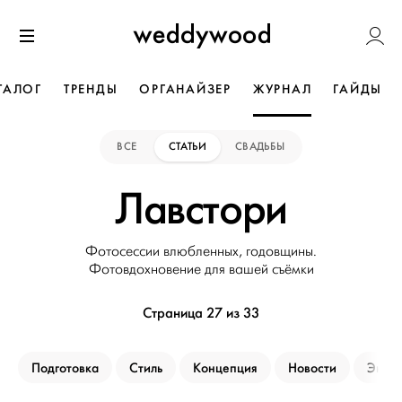
Перейти
Weddywoo
к содержанию
Меню
ТАЛОГ
ТРЕНДЫ
ОРГАНАЙЗЕР
ЖУРНАЛ
ГАЙДЫ
ВСЕ
СТАТЬИ
СВАДЬБЫ
Лавстори
Фотосессии влюбленных, годовщины.
Фотовдохновение для вашей съёмки
Страница 27 из 33
Подготовка
Стиль
Концепция
Новости
Эксп