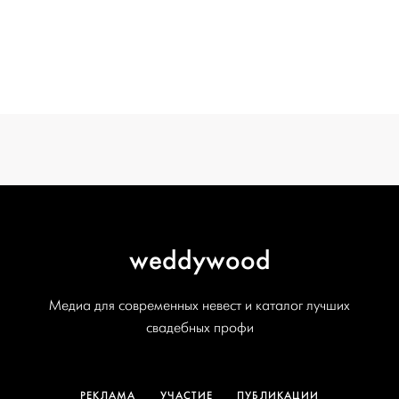
СВАДЬБЫ
ОТ WEDDYWOOD
вся подготовка — на одной странице
создать проект
weddywood
Медиа для современных невест и каталог лучших
свадебных профи
РЕКЛАМА
УЧАСТИЕ
ПУБЛИКАЦИИ