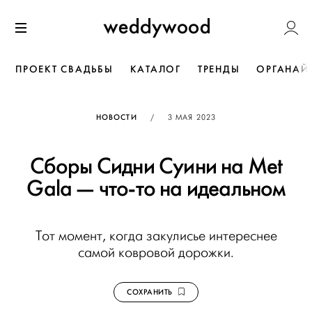
Перейти
Weddywoo
к содержанию
Меню
ПРОЕКТ СВАДЬБЫ
КАТАЛОГ
ТРЕНДЫ
ОРГАНАЙ
ОПУБЛИКОВАНО
НОВОСТИ
/
3 МАЯ 2023
Cборы Сидни Суини на Met
Gala — что-то на идеальном
Тот момент, когда закулисье интереснее
самой ковровой дорожки.
СОХРАНИТЬ