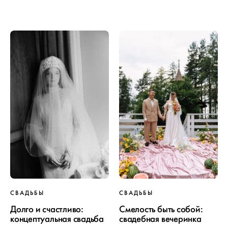
ПРОЕКТ
СВАДЬБЫ
СВАДЬБЫ
СВАДЬБЫ
Долго и счастливо:
Смелость быть собой:
концептуальная свадьба
свадебная вечеринка
ОТ WEDDYWOOD