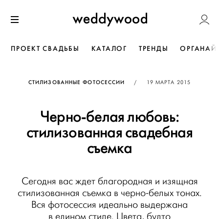
Перейти
Weddywoo
к содержанию
Меню
ПРОЕКТ СВАДЬБЫ
КАТАЛОГ
ТРЕНДЫ
ОРГАНАЙ
ОПУБЛИКОВАНО
СТИЛИЗОВАННЫЕ ФОТОСЕССИИ
/
19 МАРТА 2015
Черно-белая любовь:
стилизованная свадебная
съемка
Сегодня вас ждет благородная и изящная
стилизованная съемка в черно-белых тонах.
Вся фотосессия идеально выдержана
в едином стиле. Цвета, будто