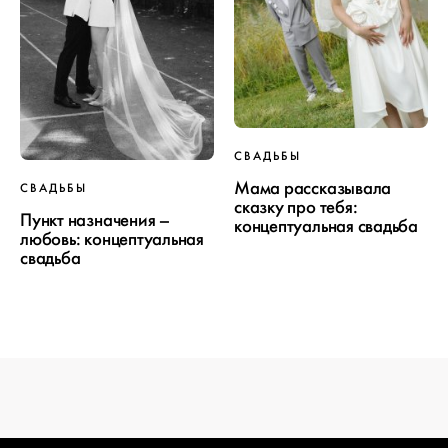
СВАДЬБЫ
ПРОЕКТ
Мама рассказывала
СВАДЬБЫ
сказку про тебя:
СВАДЬБЫ
Пункт назначения –
концептуальная свадьба
любовь: концептуальная
свадьба
ОТ WEDDYWOOD
вся подготовка — на одной странице
создать проект