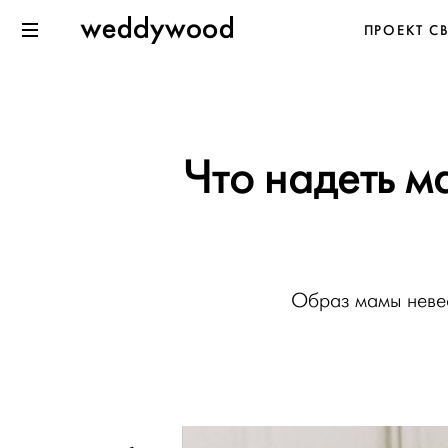
Перейти
Weddywood
ПРОЕКТ С
к содержанию
Меню
Что надеть м
Образ мамы невес