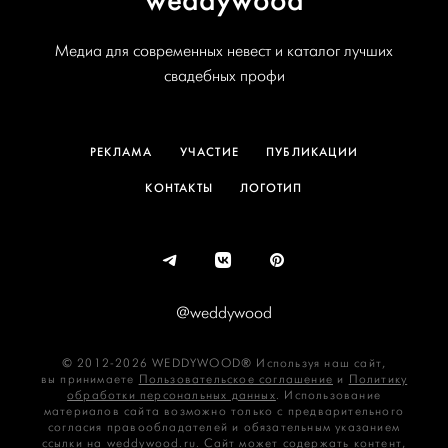
Медиа для современных невест и каталог лучших
свадебных профи
РЕКЛАМА
УЧАСТИЕ
ПУБЛИКАЦИИ
КОНТАКТЫ
ЛОГОТИП
@weddywood
© 2012-2026 WEDDYWOOD® Используя наш сайт,
вы принимаете
Пользовательское соглашение
и
Политику
обработки персональных данных
. Использование
материалов сайта возможно только с предварительного
согласия правообладателей и обязательным указанием
ссылки на weddywood.ru. Сайт может содержать контент,