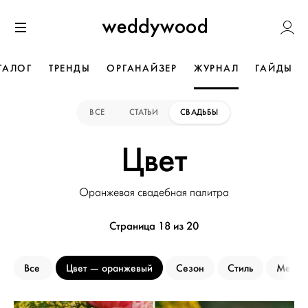
Перейти
Weddywoo
к содержанию
Меню
ТАЛОГ
ТРЕНДЫ
ОРГАНАЙЗЕР
ЖУРНАЛ
ГАЙДЫ
ВСЕ
СТАТЬИ
СВАДЬБЫ
Цвет
Оранжевая свадебная палитра
Страница 18 из 20
Все
Цвет
оранжевый
Сезон
Стиль
Место